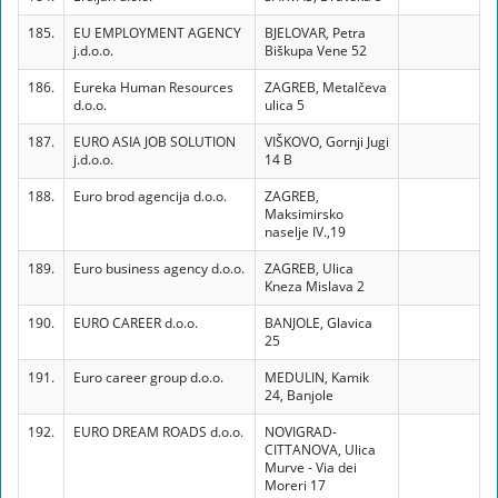
185.
EU EMPLOYMENT AGENCY
BJELOVAR, Petra
j.d.o.o.
Biškupa Vene 52
186.
Eureka Human Resources
ZAGREB, Metalčeva
d.o.o.
ulica 5
187.
EURO ASIA JOB SOLUTION
VIŠKOVO, Gornji Jugi
j.d.o.o.
14 B
188.
Euro brod agencija d.o.o.
ZAGREB,
Maksimirsko
naselje IV.,19
189.
Euro business agency d.o.o.
ZAGREB, Ulica
Kneza Mislava 2
190.
EURO CAREER d.o.o.
BANJOLE, Glavica
25
191.
Euro career group d.o.o.
MEDULIN, Kamik
24, Banjole
192.
EURO DREAM ROADS d.o.o.
NOVIGRAD-
CITTANOVA, Ulica
Murve - Via dei
Moreri 17