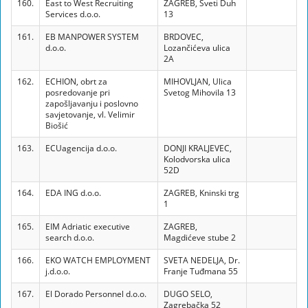
160.
East to West Recruiting
ZAGREB, Sveti Duh
Services d.o.o.
13
161.
EB MANPOWER SYSTEM
BRDOVEC,
d.o.o.
Lozančićeva ulica
2A
162.
ECHION, obrt za
MIHOVLJAN, Ulica
posredovanje pri
Svetog Mihovila 13
zapošljavanju i poslovno
savjetovanje, vl. Velimir
Biošić
163.
ECUagencija d.o.o.
DONJI KRALJEVEC,
Kolodvorska ulica
52D
164.
EDA ING d.o.o.
ZAGREB, Kninski trg
1
165.
EIM Adriatic executive
ZAGREB,
search d.o.o.
Magdićeve stube 2
166.
EKO WATCH EMPLOYMENT
SVETA NEDELJA, Dr.
j.d.o.o.
Franje Tuđmana 55
167.
El Dorado Personnel d.o.o.
DUGO SELO,
Zagrebačka 52