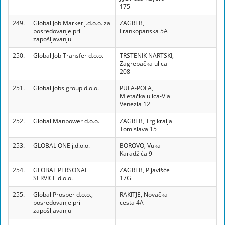
175
249.
Global Job Market j.d.o.o. za
ZAGREB,
posredovanje pri
Frankopanska 5A
zapošljavanju
250.
Global Job Transfer d.o.o.
TRSTENIK NARTSKI,
Zagrebačka ulica
208
251.
Global jobs group d.o.o.
PULA-POLA,
Mletačka ulica-Via
Venezia 12
252.
Global Manpower d.o.o.
ZAGREB, Trg kralja
Tomislava 15
253.
GLOBAL ONE j.d.o.o.
BOROVO, Vuka
Karadžića 9
254.
GLOBAL PERSONAL
ZAGREB, Pijavišće
SERVICE d.o.o.
17G
255.
Global Prosper d.o.o.,
RAKITJE, Novačka
posredovanje pri
cesta 4A
zapošljavanju