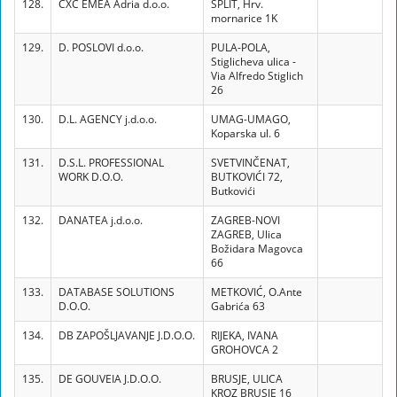
128.
CXC EMEA Adria d.o.o.
SPLIT, Hrv.
mornarice 1K
129.
D. POSLOVI d.o.o.
PULA-POLA,
Stiglicheva ulica -
Via Alfredo Stiglich
26
130.
D.L. AGENCY j.d.o.o.
UMAG-UMAGO,
Koparska ul. 6
131.
D.S.L. PROFESSIONAL
SVETVINČENAT,
WORK D.O.O.
BUTKOVIĆI 72,
Butkovići
132.
DANATEA j.d.o.o.
ZAGREB-NOVI
ZAGREB, Ulica
Božidara Magovca
66
133.
DATABASE SOLUTIONS
METKOVIĆ, O.Ante
D.O.O.
Gabrića 63
134.
DB ZAPOŠLJAVANJE J.D.O.O.
RIJEKA, IVANA
GROHOVCA 2
135.
DE GOUVEIA J.D.O.O.
BRUSJE, ULICA
KROZ BRUSJE 16