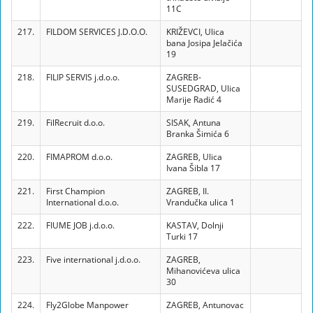
11C
217.
FILDOM SERVICES J.D.O.O.
KRIŽEVCI, Ulica
bana Josipa Jelačića
19
218.
FILIP SERVIS j.d.o.o.
ZAGREB-
SUSEDGRAD, Ulica
Marije Radić 4
219.
FilRecruit d.o.o.
SISAK, Antuna
Branka Šimića 6
220.
FIMAPROM d.o.o.
ZAGREB, Ulica
Ivana Šibla 17
221.
First Champion
ZAGREB, II.
International d.o.o.
Vrandučka ulica 1
222.
FIUME JOB j.d.o.o.
KASTAV, Dolnji
Turki 17
223.
Five international j.d.o.o.
ZAGREB,
Mihanovićeva ulica
30
224.
Fly2Globe Manpower
ZAGREB, Antunovac