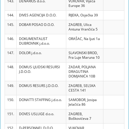
143.
DENARIOS d.o.o.
VUKOVAR, Vijeća
Europe 36
144.
DIVES AGENCIJA D.O.O.
RIJEKA, Osječka 39
145.
DOBAR POSAO D.O.O.
ZAGREB, Ulica
Antuna Vrančića 5
146.
DOKUMENTALIST
ORAŠAC, Na ljuti 1a
DUBROVNIK j.d.o.o.
147.
DOLOR j.d.o.o.
SLAVONSKI BROD,
Fra Luje Maruna 10
148.
DOMUS LJUDSKI RESURSI
ZADAR, POLJANA
J.D.O.O.
DRAGUTINA
DOMJANIĆA 10B
149.
DOMUS RESURS J.D.O.O.
ZAGREB, SELSKA
CESTA 141
150.
DONATTI STAFFING j.d.o.o.
SAMOBOR, Josipa
Jelačića 86
151.
DOVES USLUGE d.o.o.
ZAGREB,
Boškovićeva 7
152.
D-PERSONNEL D.O.O.
VUKOVAR,