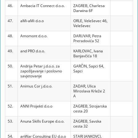
46.
Ambacia IT Connect d.o.o.
ZAGREB, Charlesa
Darwina 6F
47.
aMi-aMi d.o.o
ORLE, Veleševec 46,
Veleševec
48.
Amomont d.o.o.
DARUVAR, Petra
Preradovića 52
49.
and PRO d.o.o.
KARLOVAC, Ivana
Banjavčića 18
50.
Andrija Petar j.d.o.o. za
GARČIN, Sapci 64,
zapošljavanje i poslovno
Sapci
savjetovanje
51.
Animus Cor j.d.o.o.
ZADAR, Ulica
Miroslava Krleže 2
A
52.
ANNI Projekti d.o.o
ZAGREB, Strojarska
cesta 20
53.
Anuna Skills Europe d.o.o.
ZAGREB, Savska
cesta 32
54.
anWar Consulting EU d.o.o
STARI JANKOVCI,