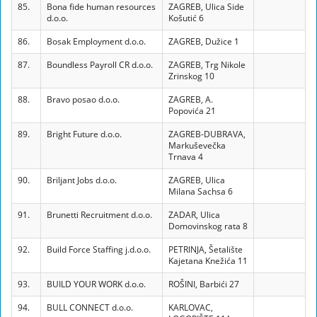
85.
Bona fide human resources
ZAGREB, Ulica Side
d.o.o.
Košutić 6
86.
Bosak Employment d.o.o.
ZAGREB, Dužice 1
87.
Boundless Payroll CR d.o.o.
ZAGREB, Trg Nikole
Zrinskog 10
88.
Bravo posao d.o.o.
ZAGREB, A.
Popovića 21
89.
Bright Future d.o.o.
ZAGREB-DUBRAVA,
Markuševečka
Trnava 4
90.
Briljant Jobs d.o.o.
ZAGREB, Ulica
Milana Sachsa 6
91.
Brunetti Recruitment d.o.o.
ZADAR, Ulica
Domovinskog rata 8
92.
Build Force Staffing j.d.o.o.
PETRINJA, Šetalište
Kajetana Knežića 11
93.
BUILD YOUR WORK d.o.o.
ROŠINI, Barbići 27
94.
BULL CONNECT d.o.o.
KARLOVAC,