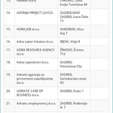
13.
Adhikari d.o.o.
ČAKOVEC, Ulica
kralja Tomislava 44
14.
ADONIJA PROJECT J.D.O.O.
ZAGREB-NOVI
ZAGREB, Ivana Šibla
15
15.
ADRIA JOB d.o.o.
SAMOBOR, Ulica
Gaj 7
16.
Adria Labor Solution d.o.o.
RIJEKA, Vrlije 8
17.
ADRIA RESOURCE AGENCY
ŽRNOVO, Žrnovo
d.o.o.
712
18.
Adria zaposlenici d.o.o.
ZAGREB,
Heinzelova 53a
19.
Adriatic agencija za
ZAGREB,
privremeno zapošljavanje
Samoborska cesta
d.o.o.
93
20.
ADRIATIC CARE OF
ZAGREB, Dolac 1
BUSINESS d.o.o.
21.
Adriatic employment j.d.o.o.
ZAGREB, Podbrežje
III. 7