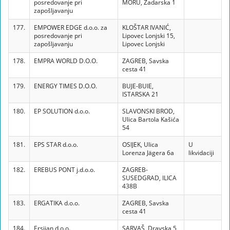
posredovanje pri
MORU, Zadarska 1
zapošljavanju
177.
EMPOWER EDGE d.o.o. za
KLOŠTAR IVANIĆ,
posredovanje pri
Lipovec Lonjski 15,
zapošljavanju
Lipovec Lonjski
178.
EMPRA WORLD D.O.O.
ZAGREB, Savska
cesta 41
179.
ENERGY TIMES D.O.O.
BUJE-BUIE,
ISTARSKA 21
180.
EP SOLUTION d.o.o.
SLAVONSKI BROD,
Ulica Bartola Kašića
54
181.
EPS STAR d.o.o.
OSIJEK, Ulica
U
Lorenza Jägera 6a
likvidaciji
182.
EREBUS PONT j.d.o.o.
ZAGREB-
SUSEDGRAD, ILICA
438B
183.
ERGATIKA d.o.o.
ZAGREB, Savska
cesta 41
184.
Ersijan d.o.o.
SARVAŠ, Dravska 5