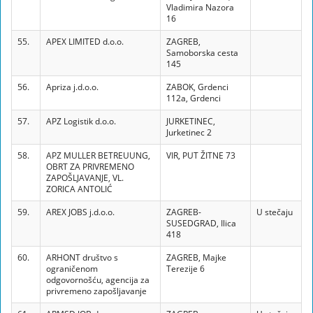
Vladimira Nazora
16
55.
APEX LIMITED d.o.o.
ZAGREB,
Samoborska cesta
145
56.
Apriza j.d.o.o.
ZABOK, Grdenci
112a, Grdenci
57.
APZ Logistik d.o.o.
JURKETINEC,
Jurketinec 2
58.
APZ MULLER BETREUUNG,
VIR, PUT ŽITNE 73
OBRT ZA PRIVREMENO
ZAPOŠLJAVANJE, VL.
ZORICA ANTOLIĆ
59.
AREX JOBS j.d.o.o.
ZAGREB-
U stečaju
SUSEDGRAD, Ilica
418
60.
ARHONT društvo s
ZAGREB, Majke
ograničenom
Terezije 6
odgovornošću, agencija za
privremeno zapošljavanje