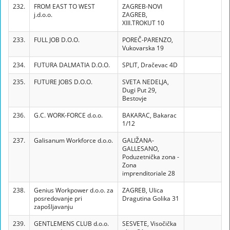
232.
FROM EAST TO WEST
ZAGREB-NOVI
j.d.o.o.
ZAGREB,
XIII.TROKUT 10
233.
FULL JOB D.O.O.
POREČ-PARENZO,
Vukovarska 19
234.
FUTURA DALMATIA D.O.O.
SPLIT, Dračevac 4D
235.
FUTURE JOBS D.O.O.
SVETA NEDELJA,
Dugi Put 29,
Bestovje
236.
G.C. WORK-FORCE d.o.o.
BAKARAC, Bakarac
1/12
237.
Galisanum Workforce d.o.o.
GALIŽANA-
GALLESANO,
Poduzetnička zona -
Zona
imprenditoriale 28
238.
Genius Workpower d.o.o. za
ZAGREB, Ulica
posredovanje pri
Dragutina Golika 31
zapošljavanju
239.
GENTLEMENS CLUB d.o.o.
SESVETE, Visočička