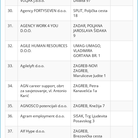
VULJAK j.d.o.o.
Divalta 97
30.
Agency FORTYSEVEN d.o.o.
SPLIT, Poljička cesta
18
31.
AGENCY WORK 4 YOU
ZADAR, POLJANA
D.O.O.
JAROSLAVA ŠIDAKA
9
32.
AGILE HUMAN RESOURCES
UMAG-UMAGO,
D.O.O.
VLADIMIRA
GORTANA BR. 1
33.
Agilelyft d.o.o.
ZAGREB-NOVI
ZAGREB,
Maruliceve Judite 1
34.
AGN career support, obrt
ZAGREB, Petra
za savjetovanje, vl. Antonio
Kanavelića 1a
Karić
35.
AGNOSCO potencijali d.o.o.
ZAGREB, Knežija 7
36.
Agram employment d.o.o.
SISAK, Trg Ljudevita
Posavskog 3
37.
Alf Hype d.o.o.
ZAGREB,
Brezovička cesta