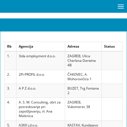
Rb
Agencija
Adresa
Status
1.
3ida employment d.o.o.
ZAGREB, Ulica
Charlesa Darwina
4B
2.
2Pi-PROFIL d.o.o.
ČAKOVEC, A.
Mohorovičića 1
3.
A P Z d.o.o.
BUZET, Trg Fontana
2
4.
A. S. M. Consulting, obrt za
ZAGREB,
posredovanje pri
Vukomerec 38
zapošljavanju, vl. Ana
Malenica
5.
A369 j.d.o.o.
KASTAV, Kundajevo