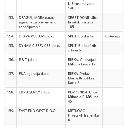
J.J.Strossmayera
14C
153.
DRAGULJ MORA d.o.o.
SEGET DONJI, Ulica
agencija za privremeno
hrvatskih žrtava
zapošljavanje
185
154.
DRAVA POSLOVI d.o.o.
SPLIT, Bolska 4a
U stečaju
155.
DYNAMIC SERVICES d.o.o.
SPLIT, Bleiburških
žrtava 6
156.
E & T j.d.o.o.
RIJEKA, Vladivoja i
Milivoja Lenca 19
157.
E&A agencija d.o.o.
RIJEKA, Prolaz
Marije Krucifikse
Kozulić 1
158.
E&P AGENCY j.d.o.o.
KOPRIVNICA, Ulica
Mihovila P. Miškine
45
159.
EAST END WEST D.O.O.
METKOVIĆ,
Hrvatskih iseljenika
6