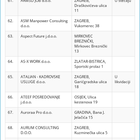
61.
ARMSD JOB d.o.o.
ZAGREB,
U stečaju
Draškovićeva ulica
11
62.
ASM Manpower Consulting
ZAGREB,
d.o.o.
Vukomerec 38
63.
Aspect Future j.d.o.o.
MIRKOVEC
BREZNIČKI,
Mirkovec Breznički
13
64.
AS-X WORK d.o.o.
ZLATAR-BISTRICA,
Sportski prolaz 1
65.
ATALIAN - KADROVSKE
ZAGREB,
U
USLUGE d.o.o.
Garićgradska ulica
likvidaciji
18
66.
ATEEF POSREDOVANJE
OSIJEK, Ulica
j.d.o.o.
kestenova 19
67.
Auroraa Pro d.o.o.
GRADINA, Bana J.
Jelačića 15
68.
AURUM CONSULTING
ZAGREB,
D.O.O.
Kuzminečka ulica 5