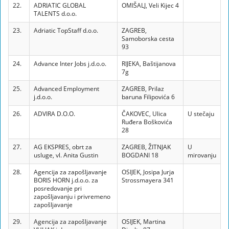
22.
ADRIATIC GLOBAL
OMIŠALJ, Veli Kijec 4
TALENTS d.o.o.
23.
Adriatic TopStaff d.o.o.
ZAGREB,
Samoborska cesta
93
24.
Advance Inter Jobs j.d.o.o.
RIJEKA, Baštijanova
7g
25.
Advanced Employment
ZAGREB, Prilaz
j.d.o.o.
baruna Filipovića 6
26.
ADVIRA D.O.O.
ČAKOVEC, Ulica
U stečaju
Ruđera Boškovića
28
27.
AG EKSPRES, obrt za
ZAGREB, ŽITNJAK
U
usluge, vl. Anita Gustin
BOGDANI 18
mirovanju
28.
Agencija za zapošljavanje
OSIJEK, Josipa Jurja
BORIS HORN j.d.o.o. za
Strossmayera 341
posredovanje pri
zapošljavanju i privremeno
zapošljavanje
29.
Agencija za zapošljavanje
OSIJEK, Martina