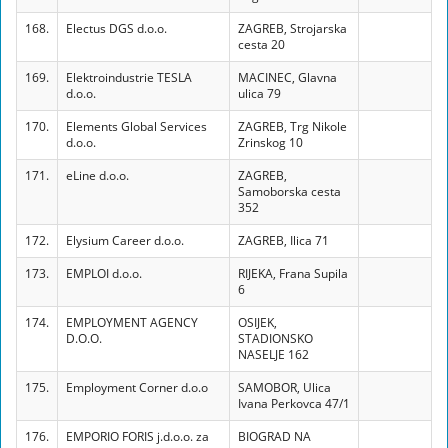
168.
Electus DGS d.o.o.
ZAGREB, Strojarska
cesta 20
169.
Elektroindustrie TESLA
MACINEC, Glavna
d.o.o.
ulica 79
170.
Elements Global Services
ZAGREB, Trg Nikole
d.o.o.
Zrinskog 10
171.
eLine d.o.o.
ZAGREB,
Samoborska cesta
352
172.
Elysium Career d.o.o.
ZAGREB, Ilica 71
173.
EMPLOI d.o.o.
RIJEKA, Frana Supila
6
174.
EMPLOYMENT AGENCY
OSIJEK,
D.O.O.
STADIONSKO
NASELJE 162
175.
Employment Corner d.o.o
SAMOBOR, Ulica
Ivana Perkovca 47/1
176.
EMPORIO FORIS j.d.o.o. za
BIOGRAD NA