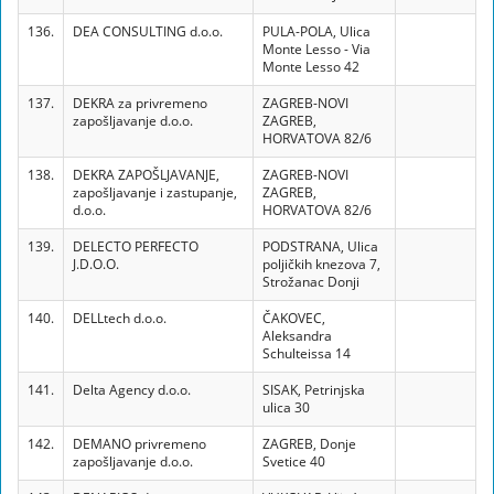
136.
DEA CONSULTING d.o.o.
PULA-POLA, Ulica
Monte Lesso - Via
Monte Lesso 42
137.
DEKRA za privremeno
ZAGREB-NOVI
zapošljavanje d.o.o.
ZAGREB,
HORVATOVA 82/6
138.
DEKRA ZAPOŠLJAVANJE,
ZAGREB-NOVI
zapošljavanje i zastupanje,
ZAGREB,
d.o.o.
HORVATOVA 82/6
139.
DELECTO PERFECTO
PODSTRANA, Ulica
J.D.O.O.
poljičkih knezova 7,
Strožanac Donji
140.
DELLtech d.o.o.
ČAKOVEC,
Aleksandra
Schulteissa 14
141.
Delta Agency d.o.o.
SISAK, Petrinjska
ulica 30
142.
DEMANO privremeno
ZAGREB, Donje
zapošljavanje d.o.o.
Svetice 40