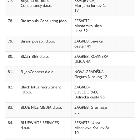
77.
Beyond Borders
KRALJEVICA,
Consultancy d.o.o.
Marijana Jurkovića
17
78.
Bio impuls Consulting jdoo
SESVETE,
Mostarska ulica
ulica 52
79.
Biram posao j.d.o.o.
ZAGREB, Savska
cesta 141
80.
BIZZY BEE d.o.o.
ZAGREB, KOVINSKA
ULICA 4A
81.
B-JobConnect d.o.o.
NOVA GRADIŠKA,
Grgura Ninskog 12
82.
Black lotus recruitment
ZAGREB-
j.d.o.o.
SUSEDGRAD,
Bolnička cesta 96
83.
BLUE NILE MEDIA d.o.o.
ZAGREB, Gramača
5 L
84.
BLUEWHITE SERVICES
SESVETE, Ulica
d.o.o.
Miroslava Kraljevića
10