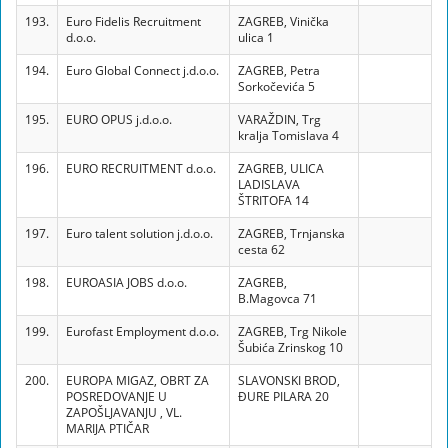
193.
Euro Fidelis Recruitment
ZAGREB, Vinička
d.o.o.
ulica 1
194.
Euro Global Connect j.d.o.o.
ZAGREB, Petra
Sorkočevića 5
195.
EURO OPUS j.d.o.o.
VARAŽDIN, Trg
kralja Tomislava 4
196.
EURO RECRUITMENT d.o.o.
ZAGREB, ULICA
LADISLAVA
ŠTRITOFA 14
197.
Euro talent solution j.d.o.o.
ZAGREB, Trnjanska
cesta 62
198.
EUROASIA JOBS d.o.o.
ZAGREB,
B.Magovca 71
199.
Eurofast Employment d.o.o.
ZAGREB, Trg Nikole
Šubića Zrinskog 10
200.
EUROPA MIGAZ, OBRT ZA
SLAVONSKI BROD,
POSREDOVANJE U
ĐURE PILARA 20
ZAPOŠLJAVANJU , VL.
MARIJA PTIČAR