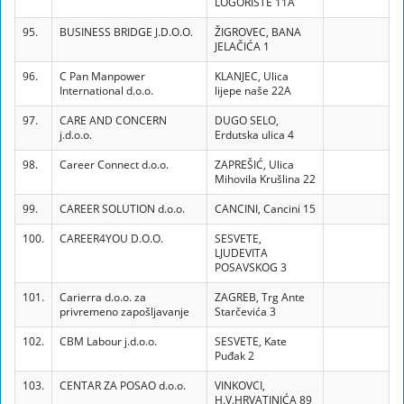
LOGORIŠTE 11A
95.
BUSINESS BRIDGE J.D.O.O.
ŽIGROVEC, BANA
JELAČIĆA 1
96.
C Pan Manpower
KLANJEC, Ulica
International d.o.o.
lijepe naše 22A
97.
CARE AND CONCERN
DUGO SELO,
j.d.o.o.
Erdutska ulica 4
98.
Career Connect d.o.o.
ZAPREŠIĆ, Ulica
Mihovila Krušlina 22
99.
CAREER SOLUTION d.o.o.
CANCINI, Cancini 15
100.
CAREER4YOU D.O.O.
SESVETE,
LJUDEVITA
POSAVSKOG 3
101.
Carierra d.o.o. za
ZAGREB, Trg Ante
privremeno zapošljavanje
Starčevića 3
102.
CBM Labour j.d.o.o.
SESVETE, Kate
Puđak 2
103.
CENTAR ZA POSAO d.o.o.
VINKOVCI,
H.V.HRVATINIĆA 89