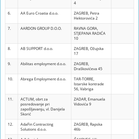
4
6.
AA Euro Croatia d.o.o.
ZAGREB, Petra
Hektorovića 2
7.
AARDON GROUP D.O.O.
RAVNA GORA,
STJEPANA RADIĆA
10
8.
AB SUPPORT d.o.o.
ZAGREB, Ožujska
17
9.
Abilitas employment d.o.o.
ZAGREB,
Draškovićeva 45
10.
Abrega Employment d.o.o.
TAR-TORRE,
Istarske kontrade
56, Vabriga
11.
ACTUM, obrt za
ZADAR, Emanuela
posredovanje pri
Vidovića 9
zapošljavanju, vl. Danijela
Skorić
12.
AdaFin Contracting
ZAGREB, Rapska
Solutions d.o.o.
46b