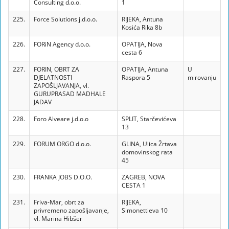
Consulting d.o.o.
1
225.
Force Solutions j.d.o.o.
RIJEKA, Antuna
Kosića Rika 8b
226.
FORiN Agency d.o.o.
OPATIJA, Nova
cesta 6
227.
FORIN, OBRT ZA
OPATIJA, Antuna
U
DJELATNOSTI
Raspora 5
mirovanju
ZAPOŠLJAVANJA, vl.
GURUPRASAD MADHALE
JADAV
228.
Foro Alveare j.d.o.o
SPLIT, Starčevićeva
13
229.
FORUM ORGO d.o.o.
GLINA, Ulica Žrtava
domovinskog rata
45
230.
FRANKA JOBS D.O.O.
ZAGREB, NOVA
CESTA 1
231.
Friva-Mar, obrt za
RIJEKA,
privremeno zapošljavanje,
Simonettieva 10
vl. Marina Hibšer