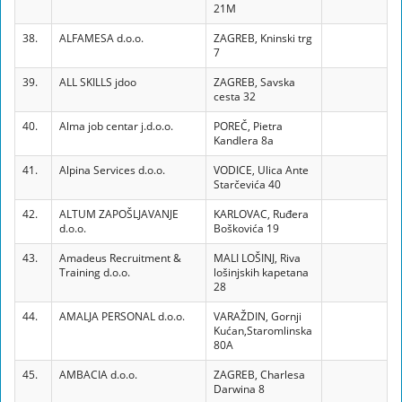
21M
38.
ALFAMESA d.o.o.
ZAGREB, Kninski trg
7
39.
ALL SKILLS jdoo
ZAGREB, Savska
cesta 32
40.
Alma job centar j.d.o.o.
POREČ, Pietra
Kandlera 8a
41.
Alpina Services d.o.o.
VODICE, Ulica Ante
Starčevića 40
42.
ALTUM ZAPOŠLJAVANJE
KARLOVAC, Ruđera
d.o.o.
Boškovića 19
43.
Amadeus Recruitment &
MALI LOŠINJ, Riva
Training d.o.o.
lošinjskih kapetana
28
44.
AMALJA PERSONAL d.o.o.
VARAŽDIN, Gornji
Kućan,Staromlinska
80A
45.
AMBACIA d.o.o.
ZAGREB, Charlesa
Darwina 8