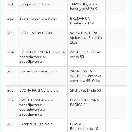
201.
Europateam d.o.o.
TOVARNIK, Ulica
bana J. Jelačića 9
202.
Eva employment d.o.o.
BRODARICA,
Brodarica II 14
203.
EVA HEMERA D.O.O.
VARAŽDIN, Ulica
Vjekoslava Spinčića
26/2
204.
EVERCORE TALENT d.o.o. za
ZAGREB, Radnička
posredovanje pri
cesta 50
zapošljavanju
205.
Everest company j.d.o.o.
ZAGREB-NOVI
ZAGREB, Odranska
zavrtnica 49, Odra
206.
EVONA PARTNERS d.o.o.
SPLIT, Put Firula 53
207.
EWI JT TEAM d.o.o. za
OSIJEK, STJEPANA
zapošljavanje i
RADIĆA 31
posredovanje u
zapošljavanju
208.
Excelsa usluge d.o.o.
CAVTAT,
Frankopanska 10