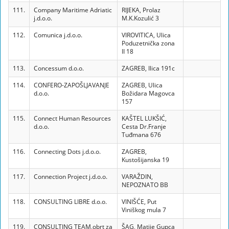
111.
Company Maritime Adriatic
RIJEKA, Prolaz
j.d.o.o.
M.K.Kozulić 3
112.
Comunica j.d.o.o.
VIROVITICA, Ulica
Poduzetnička zona
II 18
113.
Concessum d.o.o.
ZAGREB, Ilica 191c
114.
CONFERO-ZAPOŠLJAVANJE
ZAGREB, Ulica
d.o.o.
Božidara Magovca
157
115.
Connect Human Resources
KAŠTEL LUKŠIĆ,
d.o.o.
Cesta Dr.Franje
Tuđmana 676
116.
Connecting Dots j.d.o.o.
ZAGREB,
Kustošijanska 19
117.
Connection Project j.d.o.o.
VARAŽDIN,
NEPOZNATO BB
118.
CONSULTING LIBRE d.o.o.
VINIŠĆE, Put
Viniškog mula 7
119.
CONSULTING TEAM,obrt za
ŠAG, Matije Gupca