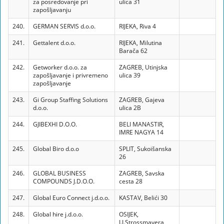
za posredovanje pri
ulica 31
zapošljavanju
240.
GERMAN SERVIS d.o.o.
RIJEKA, Riva 4
241.
Gettalent d.o.o.
RIJEKA, Milutina
Barača 62
242.
Getworker d.o.o. za
ZAGREB, Utinjska
zapošljavanje i privremeno
ulica 39
zapošljavanje
243.
Gi Group Staffing Solutions
ZAGREB, Gajeva
d.o.o.
ulica 2B
244.
GJIBEXHI D.O.O.
BELI MANASTIR,
IMRE NAGYA 14
245.
Global Biro d.o.o
SPLIT, Sukoišanska
26
246.
GLOBAL BUSINESS
ZAGREB, Savska
COMPOUNDS J.D.O.O.
cesta 28
247.
Global Euro Connect j.d.o.o.
KASTAV, Belići 30
248.
Global hire j.d.o.o.
OSIJEK,
J.J.Strossmayera