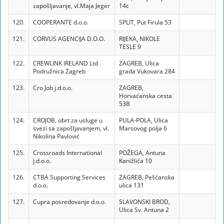
zapošljavanje, vl.Maja Jeger
14c
120.
COOPERANTE d.o.o.
SPLIT, Put Firula 53
121.
CORVUS AGENCIJA D.O.O.
RIJEKA, NIKOLE
TESLE 9
122.
CREWLINK IRELAND Ltd
ZAGREB, Ulica
Podružnica Zagreb
grada Vukovara 284
123.
Cro Job j.d.o.o.
ZAGREB,
Horvaćanska cesta
53B
124.
CROJOB, obrt za usluge u
PULA-POLA, Ulica
svezi sa zapošljavanjem, vl.
Marsovog polja 6
Nikolina Pavlović
125.
Crossroads International
POŽEGA, Antuna
j.d.o.o.
Kanižlića 10
126.
CTBA Supporting Services
ZAGREB, Pešćanska
d.o.o.
ulica 131
127.
Cupra posredovanje d.o.o.
SLAVONSKI BROD,
Ulica Sv. Antuna 2