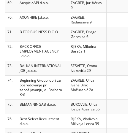
69.
AuspicioAPI d.o.o.
ZAGREB, Jurišićeva
9
70.
AXONHIRE j.d.o.o.
ZAGREB,
Radauševa 9
71.
B FOR BUSINESS D.O.O.
ZAGREB, Drage
Gervaisa 6
72.
BACK OFFICE
RIJEKA, Milutina
EMPLOYMENT AGENCY
Barača 1
j.d.o.o.
73.
BALKAN INTERNATIONAL
SESVETE, Otona
JOB j.d.o.o.
Ivekovića 29
74.
Beginning Group, obrt za
ZAGREB, Ulica
posredovanje pri
Ivane Brlić
zapošljavanju, vl. Barbara
Mažuranić 2a
Krč
75.
BEMANNINGAB d.o.o.
BUKOVLJE, Ulica
Josipa Kozarca 56
76.
Best Select Recruitment
RIJEKA, Vladivoja i
d.o.o.
Milivoja Lenca 39