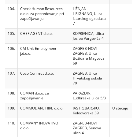
104.
Check Human Resources
LIŽNJAN-
d.o.o. za posredovanje pri
LISIGNANO, Ulica
zapošljavanju
Istarskog egzodusa
7
105.
CHEF AGENT d.o.o.
KOPRIVNICA, Ulica
Josipa Vargovića 4
106.
CM Unit Employment
ZAGREB-NOVI
j.d.o.o.
ZAGREB, Ulica
Božidara Magovca
69
107.
Coco Connect d.o.o.
ZAGREB, Ulica
Hrvatskog sokola
79
108.
COMAN d.o.o. za
VARAŽDIN,
zapošljavanje
Ludbreška ulica 5/3
109.
COMMODARE HIRE d.o.o.
JASTREBARSKO,
U stečaju
Kolodvorska 39
110.
COMPANY INOVATIVO
ZAGREB-NOVI
d.o.o.
ZAGREB, Šenova
ulica 4