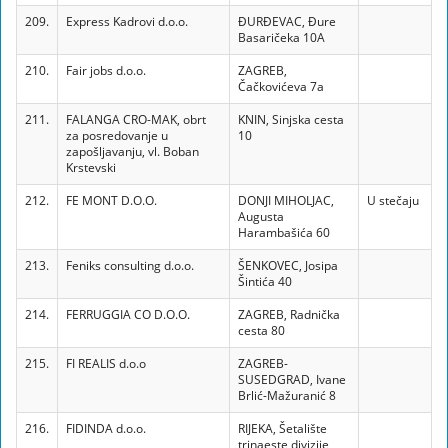
209.
Express Kadrovi d.o.o.
ĐURĐEVAC, Đure
Basaričeka 10A
210.
Fair jobs d.o.o.
ZAGREB,
Čačkovićeva 7a
211.
FALANGA CRO-MAK, obrt
KNIN, Sinjska cesta
za posredovanje u
10
zapošljavanju, vl. Boban
Krstevski
212.
FE MONT D.O.O.
DONJI MIHOLJAC,
U stečaju
Augusta
Harambašića 60
213.
Feniks consulting d.o.o.
ŠENKOVEC, Josipa
Šintića 40
214.
FERRUGGIA CO D.O.O.
ZAGREB, Radnička
cesta 80
215.
FI REALIS d.o.o
ZAGREB-
SUSEDGRAD, Ivane
Brlić-Mažuranić 8
216.
FIDINDA d.o.o.
RIJEKA, Šetalište
trinaeste divizije