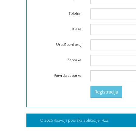
Telefon
Klasa
Urudžbeni broj
Zaporka
Potvrda zaporke
© 2026 Razvoj i podrška aplikacije: HZZ